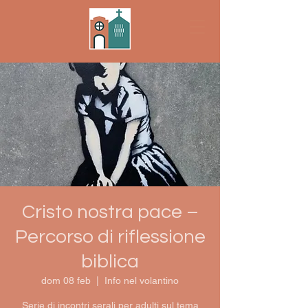
Cristo nostra pace –
Percorso di riflessione
biblica
dom 08 feb
  |  
Info nel volantino
Serie di incontri serali per adulti sul tema