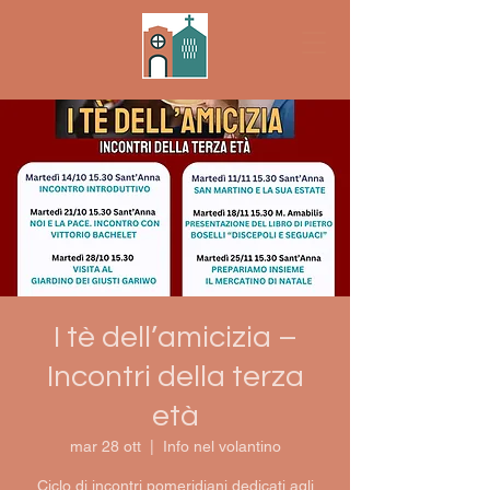
I tè dell’amicizia –
Incontri della terza
età
mar 28 ott
  |  
Info nel volantino
Ciclo di incontri pomeridiani dedicati agli