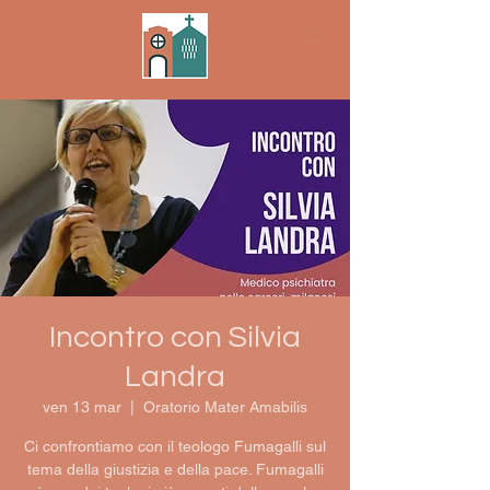
Incontro con Silvia
Landra
ven 13 mar
  |  
Oratorio Mater Amabilis
Ci confrontiamo con il teologo Fumagalli sul
tema della giustizia e della pace. Fumagalli