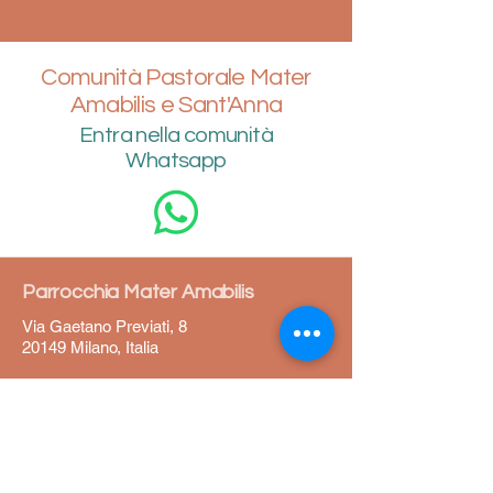
Comunità Pastorale Mater
Amabilis e Sant'Anna
Entra nella comunità
Whatsapp
Parrocchia Mater Amabilis
Via Gaetano Previati, 8
20149 Milano, Italia
02 4692669
ufficioparrocchiale@parrocchiamateramabili
s.it
Orari di segreteria