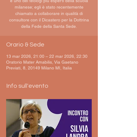
è uno dei teologi più esperti della scuola
milanese; egli è stato recentemente
chiamato a collaborare in qualità di
consultore con il Dicastero per la Dottrina
della Fede della Santa Sede.
Orario & Sede
13 mar 2026, 21:00 – 22 mar 2026, 22:30
Oratorio Mater Amabilis, Via Gaetano
Previati, 8, 20149 Milano MI, Italia
Info sull'evento