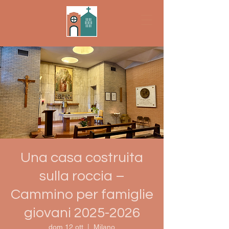
Una casa costruita
sulla roccia –
Cammino per famiglie
giovani 2025-2026
dom 12 ott
  |  
Milano