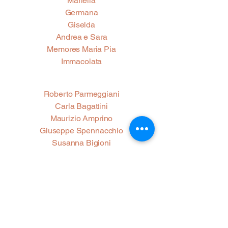
Mariella
Germana
Giselda
Andrea e Sara
Memores Maria Pia
Immacolata
Roberto Parmeggiani
Carla Bagattini
Maurizio Amprino
Giuseppe Spennacchio
Susanna Bigioni
Michela Capozzi
Elena Picchio
Emanuele Petriglia
Stefano Sebbio
Valentina Villa
Vittorio Bachelet