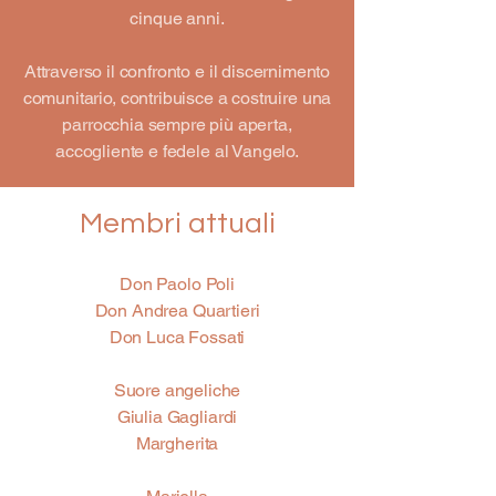
cinque anni.
Attraverso il confronto e il discernimento
comunitario, contribuisce a costruire una
parrocchia sempre più aperta,
accogliente e fedele al Vangelo.
Membri attuali
Don Paolo Poli
Don Andrea Quartieri
Don Luca Fossati
Suore angeliche
Giulia Gagliardi
Margherita